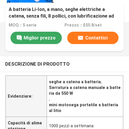
A batteria Li-Ion, a mano, seghe elettriche a
catena, senza fili, 8 pollici, con lubrificazione ad
olio.
MOQ：5 serie
Prezzo：$55.8/set
Miglior prezzo
Contattici
DESCRIZIONE DI PRODOTTO
seghe a catena a batteria
,
Serratura a catena manuale a batte
ria da 550 W
Evidenziare:
,
mini motosega portatile a batteria
al litio
Capacità di alime
1000 pezzi a settimana
ntazione