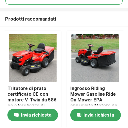
Prodotti raccomandati
Tritatore di prato
Ingrosso Riding
Casa.
certificato CE con
Mower Gasoline Ride
motore V-Twin da 586
On Mower EPA
cc e larghezza di
approvato Motore da
Prodotti
taglio di 40,2 pollici
420cc 38" Larghezza
Invia richiesta
Invia richiesta
con catturatore di
di taglio Tractor per
erba da 245 litri
prato OEM supporto
Video