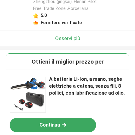
Zhengzhou (jingkai), Henan Pilot
Free Trade Zone ,Porcellana
Lasciate un messaggio
5.0
Fornitore verificato
Ti richiameremo presto!
Osservi più
Ottieni il miglior prezzo per
A batteria Li-Ion, a mano, seghe
elettriche a catena, senza fili, 8
pollici, con lubrificazione ad olio.
Invia
Continua