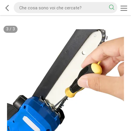
3
/
3