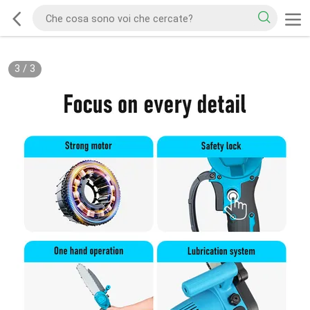
3
/
3