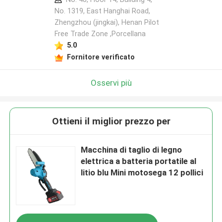
No. 1319, East Hanghai Road,
Zhengzhou (jingkai), Henan Pilot
Free Trade Zone ,Porcellana
Lasciate un messaggio
5.0
Ti richiameremo presto!
Fornitore verificato
Osservi più
Ottieni il miglior prezzo per
Macchina di taglio di legno
elettrica a batteria portatile al
litio blu Mini motosega 12 pollici
Invia