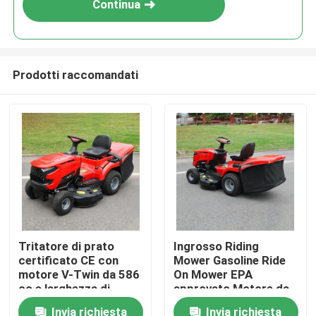
Continua
Prodotti raccomandati
Casa.
Tritatore di prato
Ingrosso Riding
certificato CE con
Mower Gasoline Ride
Prodotti
motore V-Twin da 586
On Mower EPA
cc e larghezza di
approvato Motore da
taglio di 40,2 pollici
420cc 38" Larghezza
Invia richiesta
Invia richiesta
Video