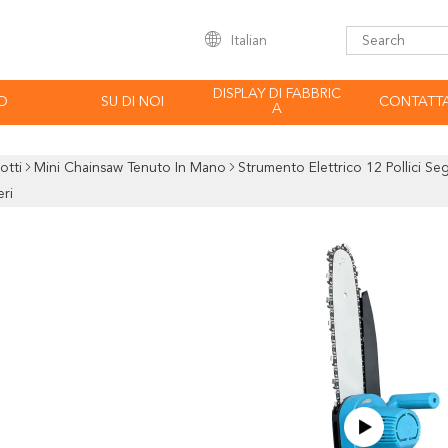
Italian
DISPLAY DI FABBRIC
O
SU DI NOI
CONTATTA
A
otti
Mini Chainsaw Tenuto In Mano
Strumento Elettrico 12 Pollici Seg
eri