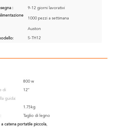
segna :
9-12 giorni lavorativi
alimentazione
1000 pezzi a settimana
Auston
S-TH12
odello:
800 w
e di
12''
lla guida:
1.75kg
:
Taglio di legno
a a catena portatile piccola
,