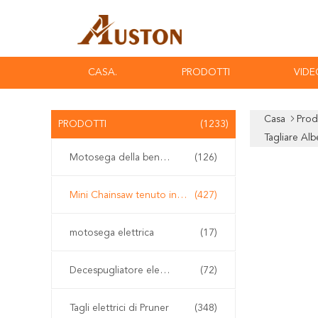
CASA.
PRODOTTI
VIDE
Casa
Prod
PRODOTTI
(1233)
Tagliare Alb
Motosega della benzina
(126)
Mini Chainsaw tenuto in mano
(427)
motosega elettrica
(17)
Decespugliatore elettrico
(72)
Tagli elettrici di Pruner
(348)