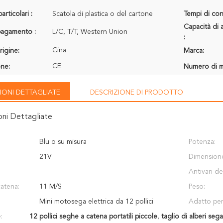
articolari :
Scatola di plastica o del cartone
Tempi di con
Capacità di 
 pagamento :
L/C, T/T, Western Union
:
Cina
rigine:
Marca:
CE
one:
Numero di m
IONI DETTAGLIATE
DESCRIZIONE DI PRODOTTO
oni Dettagliate
Blu o su misura
Potenza:
21V
Dimension
Antivari de
catena:
11 M/S
Peso:
Mini motosega elettrica da 12 pollici
Adatto per
:
12 pollici seghe a catena portatili piccole
,
taglio di alberi seg