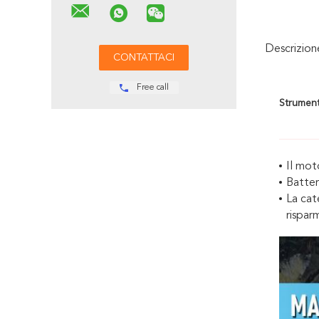
Descrizio
Free call
Strument
Il mot
Batter
La cat
rispar