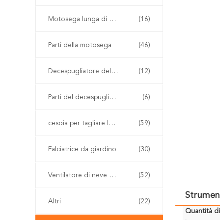
Motosega lunga di Palo
(16)
Parti della motosega
(46)
Decespugliatore della benzina
(12)
Parti del decespugliatore
(6)
cesoia per tagliare le siepi senza cordone
(59)
Falciatrice da giardino
(30)
Ventilatore di neve e della foglia
(52)
Strument
Altri
(22)
Quantità d