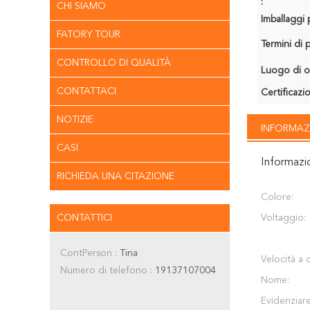
:
CHI SIAMO
Imballaggi p
FATORY TOUR
Termini di
CONTROLLO DI QUALITÀ
Luogo di o
CONTATTACI
Certificazi
NOTIZIE
INFORMAZ
CASI
Informazi
RICHIEDA UNA CITAZIONE
Colore:
CONTATTICI
Voltaggio:
ContPerson :
Tina
Velocità a 
Numero di telefono :
19137107004
Nome:
Evidenziare