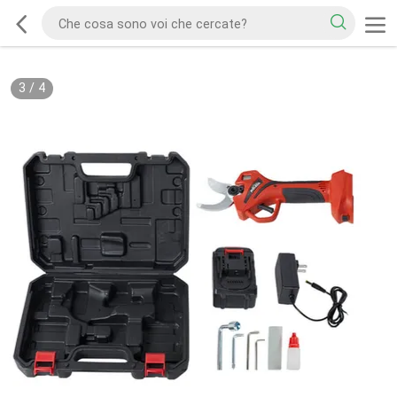
3
/
4