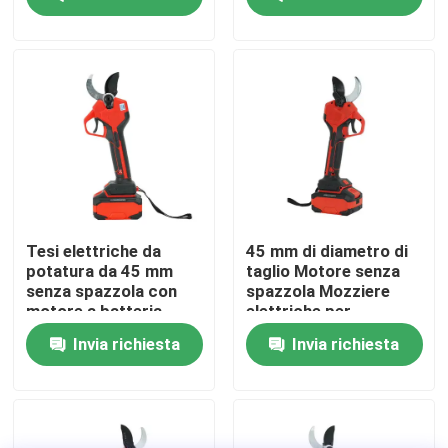
senza fili
spazzole per uso in
giardino
Su di noi
display di fabbrica
Contattaci
Chiedi un preventivo
Tesi elettriche da
45 mm di diametro di
potatura da 45 mm
taglio Motore senza
senza spazzola con
spazzola Mozziere
Motosega della benzina
motore a batteria
elettriche per
potatura con disegno
Invia richiesta
Invia richiesta
leggero da 1,3 kg
Mini Chainsaw tenuto in mano
motosega elettrica