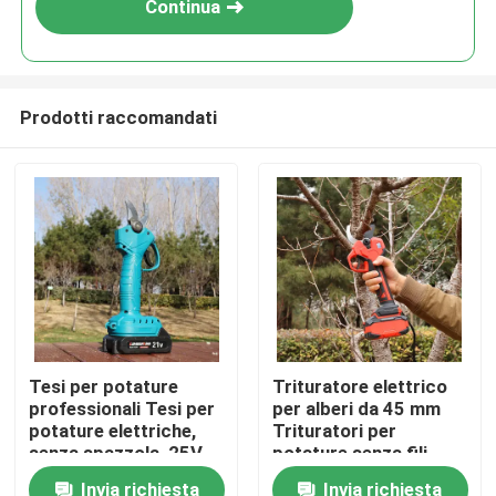
Continua
Prodotti raccomandati
Casa.
Tesi per potature
Trituratore elettrico
professionali Tesi per
per alberi da 45 mm
Prodotti
potature elettriche,
Trituratori per
senza spazzola, 25V
potature senza fili
Tesi per potature
Motore senza
Invia richiesta
Invia richiesta
Video