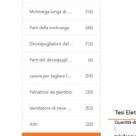
Motosega lunga di Palo
(16)
Parti della motosega
(46)
Decespugliatore della benzina
(12)
Parti del decespugliatore
(6)
cesoia per tagliare le siepi senza cordone
(59)
Falciatrice da giardino
(30)
Ventilatore di neve e della foglia
(52)
Tesi Ele
Quantità d
Altri
(22)
: