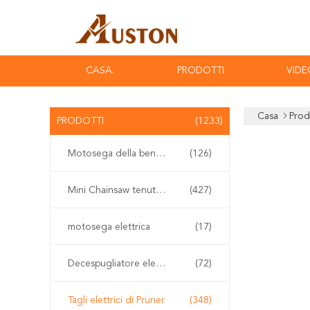
CASA.
PRODOTTI
VIDE
Casa
Prod
PRODOTTI
(1233)
Motosega della benzina
(126)
Mini Chainsaw tenuto in mano
(427)
motosega elettrica
(17)
Decespugliatore elettrico
(72)
Tagli elettrici di Pruner
(348)