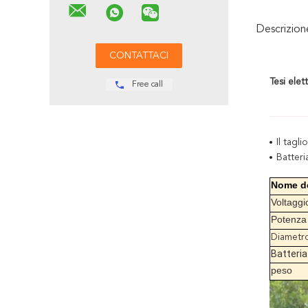
Descrizio
Tesi elet
Free call
Il tagl
Batteri
Nome de
Voltaggi
Potenza
Diametro
Batteria
peso