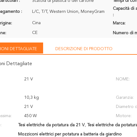
articolari :
Scatola di plastica o del cartone
Tempi di con
Capacità di 
 pagamento :
L/C, T/T, Western Union, MoneyGram
:
Cina
rigine:
Marca:
CE
one:
Numero di m
IONI DETTAGLIATE
DESCRIZIONE DI PRODOTTO
oni Dettagliate
21 V
NOME:
10,3 kg
Garanzia:
21 V
Diametro de
ssima:
450 W
Motore:
:
Tesi elettriche da potatura da 21 V
,
Tesi elettriche da potatu
Mozziconi elettrici per potatura a batteria da giardino