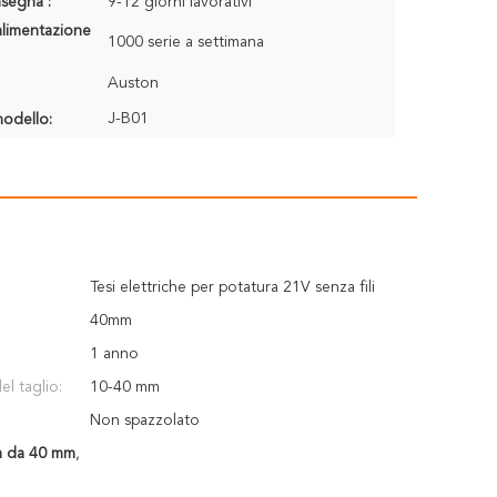
segna :
9-12 giorni lavorativi
alimentazione
1000 serie a settimana
Auston
J-B01
odello:
Tesi elettriche per potatura 21V senza fili
40mm
1 anno
l taglio:
10-40 mm
Non spazzolato
ra da 40 mm
,