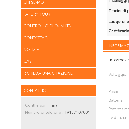
Imballaggi p
CHI SIAMO
Termini di
FATORY TOUR
Luogo di o
CONTROLLO DI QUALITÀ
Certificazi
CONTATTACI
INFORMAZ
NOTIZIE
Informazi
CASI
RICHIEDA UNA CITAZIONE
Voltaggio:
CONTATTICI
Peso:
Batteria:
ContPerson :
Tina
Potenza ma
Numero di telefono :
19137107004
Evidenziare