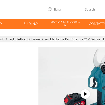
Italian
DISPLAY DI FABBRIC
O
SU DI NOI
CONTATTA
A
otti
Tagli Elettrici Di Pruner
Tesi Elettriche Per Potatura 21V Senza Fi