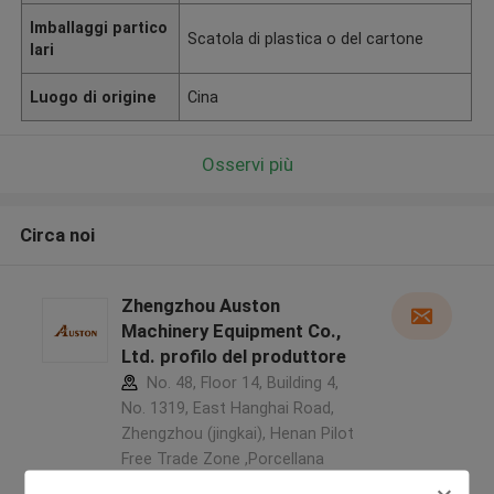
Imballaggi partico
Scatola di plastica o del cartone
lari
Luogo di origine
Cina
Osservi più
Circa noi
Zhengzhou Auston
Machinery Equipment Co.,
Ltd. profilo del produttore
No. 48, Floor 14, Building 4,
No. 1319, East Hanghai Road,
Zhengzhou (jingkai), Henan Pilot
Free Trade Zone ,Porcellana
5.0