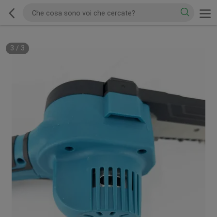
3
/
3