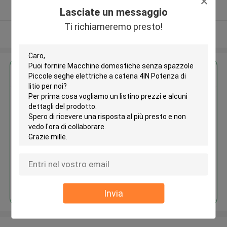
Fornitore verificato
Lasciate un messaggio
Ti richiameremo presto!
Osservi più
Ottieni il miglior prezzo per
Macchine domestiche senza
spazzole Piccole seghe
elettriche a catena 4IN Potenza
di litio
Continua
Invia