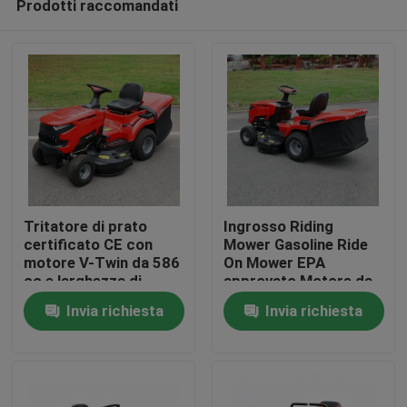
Prodotti raccomandati
Tritatore di prato
Ingrosso Riding
certificato CE con
Mower Gasoline Ride
motore V-Twin da 586
On Mower EPA
cc e larghezza di
approvato Motore da
Casa.
taglio di 40,2 pollici
420cc 38" Larghezza
Invia richiesta
Invia richiesta
con catturatore di
di taglio Tractor per
erba da 245 litri
prato OEM supporto
Prodotti
Video