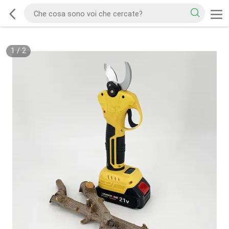
1
/
2