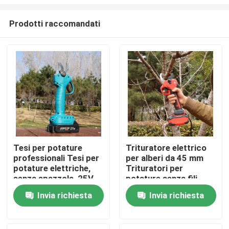
Prodotti raccomandati
Tesi per potature
Trituratore elettrico
professionali Tesi per
per alberi da 45 mm
Casa.
potature elettriche,
Trituratori per
senza spazzola, 25V
potature senza fili
Tesi per potature
Motore senza
Prodotti
Invia richiesta
Invia richiesta
senza fili
spazzole per uso in
giardino
Video