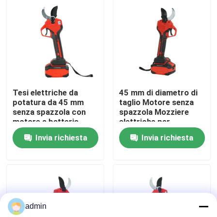
Su di noi
display di fabbrica
Contattaci
Tesi elettriche da
45 mm di diametro di
potatura da 45 mm
taglio Motore senza
senza spazzola con
spazzola Mozziere
Chiedi un preventivo
motore a batteria
elettriche per
potatura con disegno
Invia richiesta
Invia richiesta
leggero da 1,3 kg
Motosega della benzina
Mini Chainsaw tenuto in mano
admin
motosega elettrica