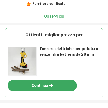
Fornitore verificato
Lasciate un messaggio
Ti richiameremo presto!
Osservi più
Ottieni il miglior prezzo per
Tassere elettriche per potatura
senza fili a batteria da 28 mm
Continua
Invia