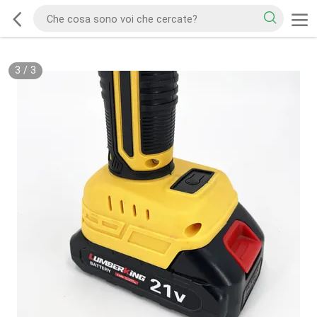
3
/
3