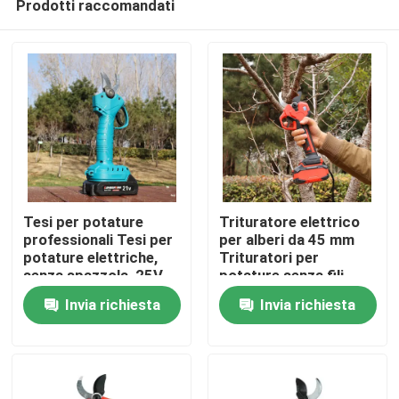
Prodotti raccomandati
Tesi per potature
Trituratore elettrico
professionali Tesi per
per alberi da 45 mm
potature elettriche,
Trituratori per
senza spazzola, 25V
potature senza fili
Casa.
Tesi per potature
Motore senza
Invia richiesta
Invia richiesta
senza fili
spazzole per uso in
giardino
Prodotti
Video