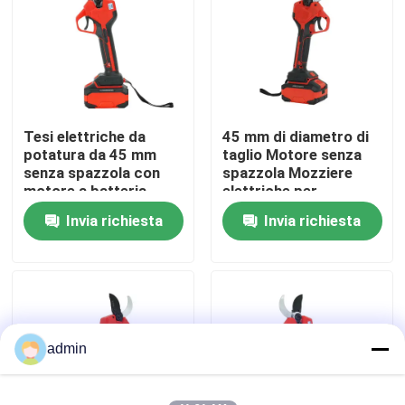
Su di noi
display di fabbrica
Tesi elettriche da
45 mm di diametro di
potatura da 45 mm
taglio Motore senza
Contattaci
senza spazzola con
spazzola Mozziere
motore a batteria
elettriche per
potatura con disegno
Invia richiesta
Invia richiesta
Chiedi un preventivo
leggero da 1,3 kg
Motosega della benzina
Mini Chainsaw tenuto in mano
admin
motosega elettrica