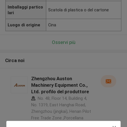
Imballaggi partico
Scatola di plastica o del cartone
lari
Luogo di origine
Cina
Osservi più
Circa noi
Zhengzhou Auston
Machinery Equipment Co.,
Ltd. profilo del produttore
No. 48, Floor 14, Building 4,
No. 1319, East Hanghai Road,
Zhengzhou (jingkai), Henan Pilot
Free Trade Zone ,Porcellana
5.0