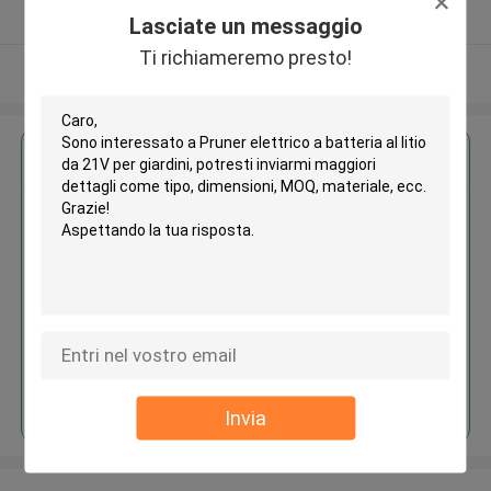
Fornitore verificato
Lasciate un messaggio
Ti richiameremo presto!
Osservi più
Ottieni il miglior prezzo per
Pruner elettrico a batteria al litio
da 21V per giardini
Continua
Invia