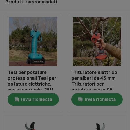
Prodotti raccomandati
Tesi per potature
Trituratore elettrico
professionali Tesi per
per alberi da 45 mm
potature elettriche,
Trituratori per
senza spazzola, 25V
potature senza fili
Casa.
Tesi per potature
Motore senza
Invia richiesta
Invia richiesta
senza fili
spazzole per uso in
giardino
Prodotti
Video