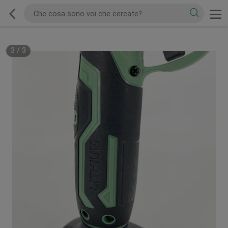
1
/
3