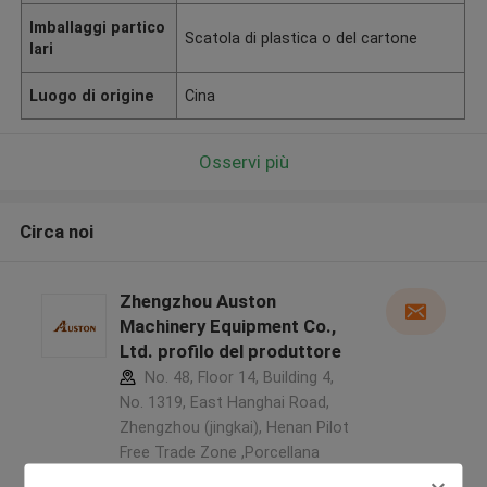
Imballaggi partico
Scatola di plastica o del cartone
lari
Luogo di origine
Cina
Osservi più
Circa noi
Zhengzhou Auston
Machinery Equipment Co.,
Ltd. profilo del produttore
No. 48, Floor 14, Building 4,
No. 1319, East Hanghai Road,
Zhengzhou (jingkai), Henan Pilot
Free Trade Zone ,Porcellana
5.0