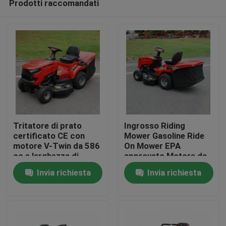
Prodotti raccomandati
Tritatore di prato
Ingrosso Riding
certificato CE con
Mower Gasoline Ride
motore V-Twin da 586
On Mower EPA
cc e larghezza di
approvato Motore da
Casa.
taglio di 40,2 pollici
420cc 38" Larghezza
Invia richiesta
Invia richiesta
con catturatore di
di taglio Tractor per
erba da 245 litri
prato OEM supporto
Prodotti
Video