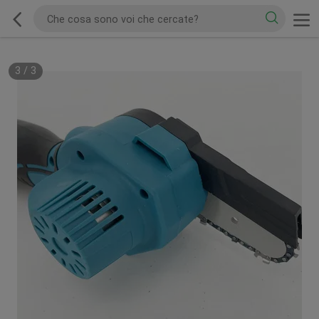
3
/
3