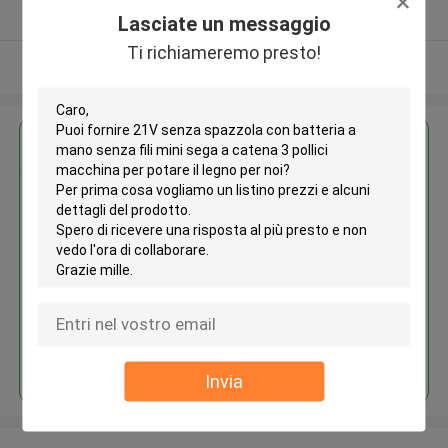
Fornitore verificato
Lasciate un messaggio
Ti richiameremo presto!
Osservi più
Ottieni il miglior prezzo per
21V senza spazzola con batteria
a mano senza fili mini sega a
catena 3 pollici macchina per
potare il legno
Continua
Invia