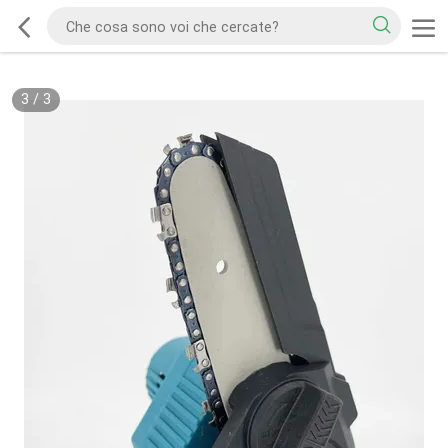
3
/
3