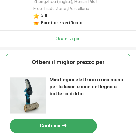
Zhengzhou (jingkai), Henan Pilot
Free Trade Zone ,Porcellana
Lasciate un messaggio
5.0
Fornitore verificato
Ti richiameremo presto!
Osservi più
Ottieni il miglior prezzo per
Mini Legno elettrico a una mano
per la lavorazione del legno a
batteria di litio
Invia
Continua