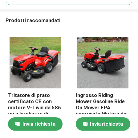
Prodotti raccomandati
Tritatore di prato
Ingrosso Riding
Casa.
certificato CE con
Mower Gasoline Ride
motore V-Twin da 586
On Mower EPA
cc e larghezza di
approvato Motore da
Prodotti
taglio di 40,2 pollici
420cc 38" Larghezza
Invia richiesta
Invia richiesta
con catturatore di
di taglio Tractor per
erba da 245 litri
prato OEM supporto
Video