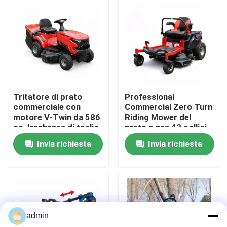
Su di noi
display di fabbrica
Contattaci
Tritatore di prato
Professional
commerciale con
Commercial Zero Turn
motore V-Twin da 586
Riding Mower del
Chiedi un preventivo
cc, larghezza di taglio
prato a gas 42 pollici
102 cm e raccolta di
ZTR Mower
Invia richiesta
Invia richiesta
erba da 245 litri
Motosega della benzina
Mini Chainsaw tenuto in mano
admin
motosega elettrica