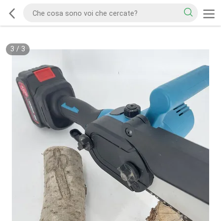
3
/
3