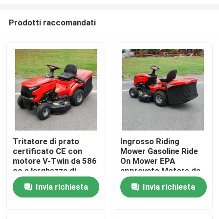
Prodotti raccomandati
Tritatore di prato
Ingrosso Riding
certificato CE con
Mower Gasoline Ride
Casa.
motore V-Twin da 586
On Mower EPA
cc e larghezza di
approvato Motore da
taglio di 40,2 pollici
420cc 38" Larghezza
Prodotti
Invia richiesta
Invia richiesta
con catturatore di
di taglio Tractor per
erba da 245 litri
prato OEM supporto
Video