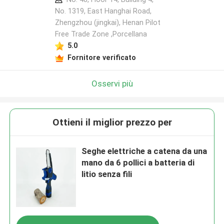
No. 1319, East Hanghai Road,
Zhengzhou (jingkai), Henan Pilot
Free Trade Zone ,Porcellana
Lasciate un messaggio
5.0
Ti richiameremo presto!
Fornitore verificato
Osservi più
Ottieni il miglior prezzo per
Seghe elettriche a catena da una
mano da 6 pollici a batteria di
litio senza fili
Invia