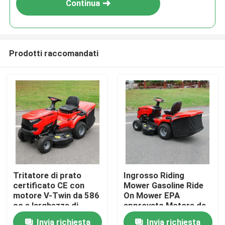
Continua
Prodotti raccomandati
Casa.
Tritatore di prato
Ingrosso Riding
certificato CE con
Mower Gasoline Ride
Prodotti
motore V-Twin da 586
On Mower EPA
cc e larghezza di
approvato Motore da
taglio di 40,2 pollici
420cc 38" Larghezza
Invia richiesta
Invia richiesta
Video