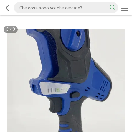
3
/
3