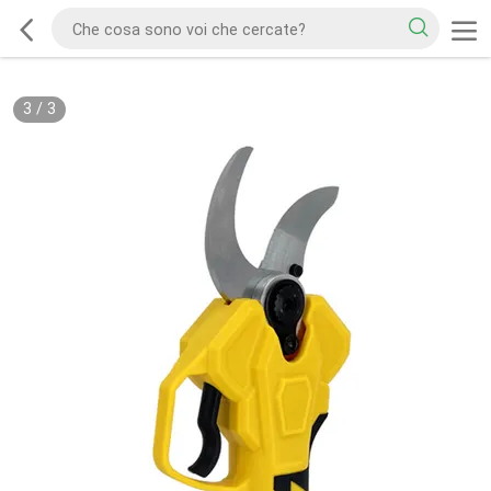
3
/
3