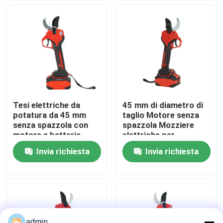
Su di noi
display di fabbrica
Contattaci
Tesi elettriche da
45 mm di diametro di
potatura da 45 mm
taglio Motore senza
Chiedi un preventivo
senza spazzola con
spazzola Mozziere
motore a batteria
elettriche per
potatura con disegno
Invia richiesta
Invia richiesta
Motosega della benzina
leggero da 1,3 kg
Mini Chainsaw tenuto in mano
motosega elettrica
admin