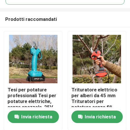
Prodotti raccomandati
Tesi per potature
Trituratore elettrico
Casa.
professionali Tesi per
per alberi da 45 mm
potature elettriche,
Trituratori per
senza spazzola, 25V
potature senza fili
Prodotti
Tesi per potature
Motore senza
Invia richiesta
Invia richiesta
senza fili
spazzole per uso in
giardino
Video