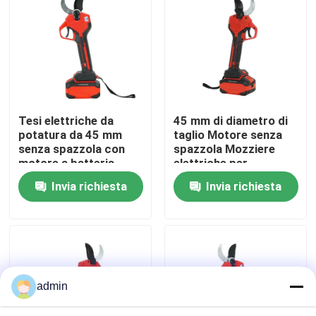
Su di noi
display di fabbrica
Tesi elettriche da
45 mm di diametro di
Contattaci
potatura da 45 mm
taglio Motore senza
senza spazzola con
spazzola Mozziere
motore a batteria
elettriche per
Chiedi un preventivo
potatura con disegno
Invia richiesta
Invia richiesta
leggero da 1,3 kg
Motosega della benzina
Mini Chainsaw tenuto in mano
admin
motosega elettrica