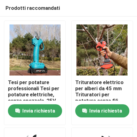
Prodotti raccomandati
Tesi per potature
Trituratore elettrico
professionali Tesi per
per alberi da 45 mm
potature elettriche,
Trituratori per
Casa.
senza spazzola, 25V
potature senza fili
Tesi per potature
Motore senza
Invia richiesta
Invia richiesta
senza fili
spazzole per uso in
Prodotti
giardino
Video