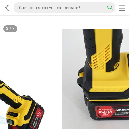
3
/
3