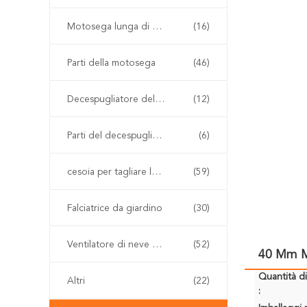
Motosega lunga di Palo
(16)
Parti della motosega
(46)
Decespugliatore della benzina
(12)
Parti del decespugliatore
(6)
cesoia per tagliare le siepi senza cordone
(59)
Falciatrice da giardino
(30)
Ventilatore di neve e della foglia
(52)
40 Mm Mi
Quantità d
Altri
(22)
: