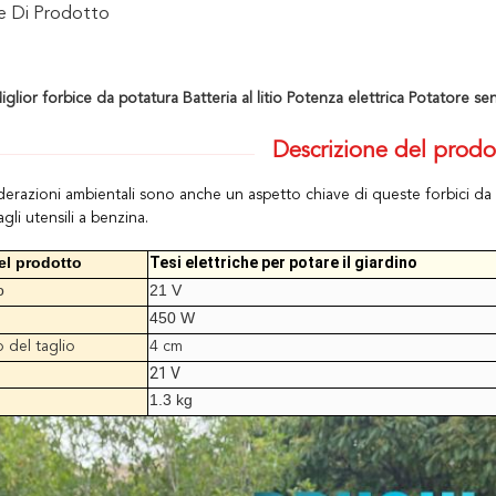
ne Di Prodotto
lior forbice da potatura Batteria al litio Potenza elettrica Potatore senz
Descrizione del prodo
derazioni ambientali sono anche un aspetto chiave di queste forbici da
agli utensili a benzina.
l prodotto
Tesi elettriche per potare il giardino
o
21 V
450 W
 del taglio
4 cm
21 V
1.3 kg