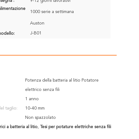
segna :
9-12 giorni lavorativi
alimentazione
1000 serie a settimana
Auston
J-B01
odello:
Potenza della batteria al litio Potatore
elettrico senza fili
1 anno
l taglio:
10-40 mm
Non spazzolato
ici a batteria al litio
,
Tesi per potature elettriche senza fili