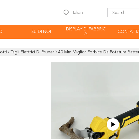
Italian
DISPLAY DI FABBRIC
O
SU DI NOI
CONTATTA
A
otti
Tagli Elettrici Di Pruner
40 Mm Miglior Forbice Da Potatura Batteria