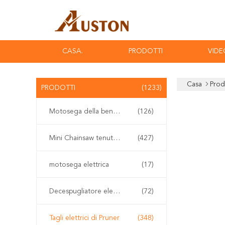
CASA.
PRODOTTI
VIDE
Casa
Prod
PRODOTTI
(1233)
Motosega della benzina
(126)
Mini Chainsaw tenuto in mano
(427)
motosega elettrica
(17)
Decespugliatore elettrico
(72)
Tagli elettrici di Pruner
(348)