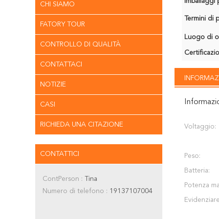
Imballaggi p
CHI SIAMO
Termini di
FATORY TOUR
Luogo di o
CONTROLLO DI QUALITÀ
Certificazi
CONTATTACI
INFORMAZ
NOTIZIE
Informazi
CASI
RICHIEDA UNA CITAZIONE
Voltaggio:
CONTATTICI
Peso:
Batteria:
ContPerson :
Tina
Potenza ma
Numero di telefono :
19137107004
Evidenziare