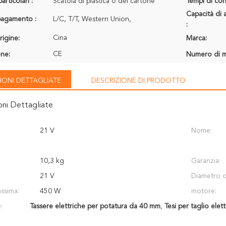
articolari :
Scatola di plastica o del cartone
Tempi di con
Capacità di 
 pagamento :
L/C, T/T, Western Union,
:
Cina
rigine:
Marca:
CE
one:
Numero di m
IONI DETTAGLIATE
DESCRIZIONE DI PRODOTTO
oni Dettagliate
21 V
Nome:
10,3 kg
Garanzia:
21 V
Diametro de
ssima:
450 W
motore:
:
Tassere elettriche per potatura da 40 mm
,
Tesi per taglio elettr