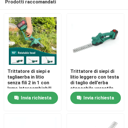
Prodotti raccomandati
Trittatore di siepi e
Trittatore di siepi di
tagliaerba in litio
litio leggero con testa
senza fili 2 in 1 con
di taglio dell'erba
lame intercambiabili
staccabile versatile
Casa.
Invia richiesta
Invia richiesta
Prodotti
Video