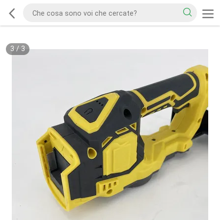
3
/
3