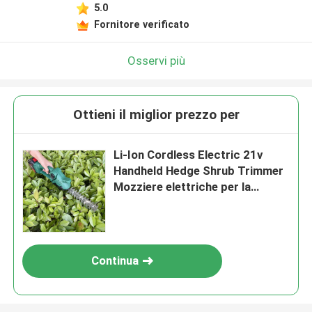
5.0
Lasciate un messaggio
Fornitore verificato
Ti richiameremo presto!
Osservi più
Ottieni il miglior prezzo per
Li-Ion Cordless Electric 21v
Handheld Hedge Shrub Trimmer
Mozziere elettriche per la
potatura Strumenti regolabili
per la potatura
Continua
Invia