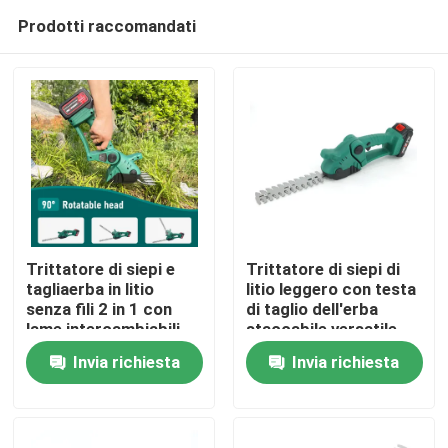
Prodotti raccomandati
Trittatore di siepi e
Trittatore di siepi di
tagliaerba in litio
litio leggero con testa
senza fili 2 in 1 con
di taglio dell'erba
Casa.
lame intercambiabili
staccabile versatile
Invia richiesta
Invia richiesta
Prodotti
Video