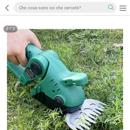
3
/
3