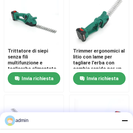
Su di noi
display di fabbrica
Trittatore di siepi
Trimmer ergonomici al
Contattaci
senza fili
litio con lame per
multifunzione e
tagliare l'erba con
tagliaerba alimentato
cambio rapido per un
Chiedi un preventivo
da batterie di lunga
facile giardinaggio
Invia richiesta
Invia richiesta
durata
Motosega della benzina
Mini Chainsaw tenuto in mano
admin
motosega elettrica