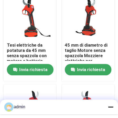
Su di noi
display di fabbrica
Tesi elettriche da
45 mm di diametro di
Contattaci
potatura da 45 mm
taglio Motore senza
senza spazzola con
spazzola Mozziere
motore a batteria
elettriche per
Chiedi un preventivo
potatura con disegno
Invia richiesta
Invia richiesta
leggero da 1,3 kg
Motosega della benzina
Mini Chainsaw tenuto in mano
admin
motosega elettrica