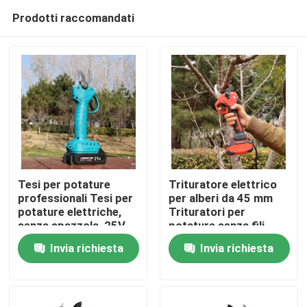
Prodotti raccomandati
Tesi per potature
Trituratore elettrico
professionali Tesi per
per alberi da 45 mm
potature elettriche,
Trituratori per
Casa.
senza spazzola, 25V
potature senza fili
Tesi per potature
Motore senza
Invia richiesta
Invia richiesta
senza fili
spazzole per uso in
Prodotti
giardino
Video