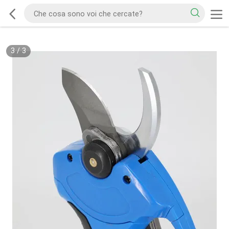
3
/
3