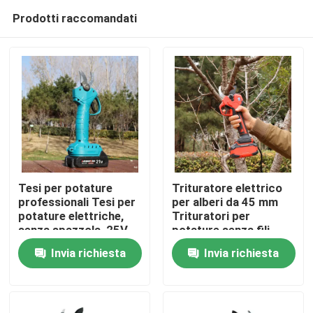
Prodotti raccomandati
Tesi per potature
Trituratore elettrico
professionali Tesi per
per alberi da 45 mm
potature elettriche,
Trituratori per
Casa.
senza spazzola, 25V
potature senza fili
Tesi per potature
Motore senza
Invia richiesta
Invia richiesta
senza fili
spazzole per uso in
Prodotti
giardino
Video