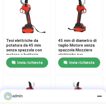
Su di noi
display di fabbrica
Tesi elettriche da
45 mm di diametro di
Contattaci
potatura da 45 mm
taglio Motore senza
senza spazzola con
spazzola Mozziere
motore a batteria
elettriche per
Chiedi un preventivo
potatura con disegno
Invia richiesta
Invia richiesta
leggero da 1,3 kg
Motosega della benzina
Mini Chainsaw tenuto in mano
admin
motosega elettrica