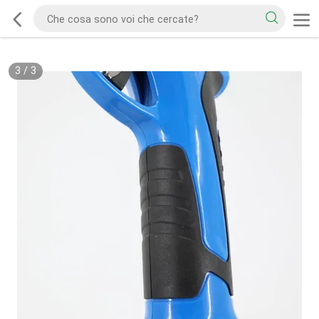
3
/
3