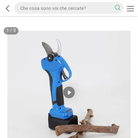
1
/
3