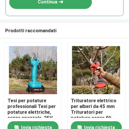
Continua
Prodotti raccomandati
Casa.
Tesi per potature
Trituratore elettrico
professionali Tesi per
per alberi da 45 mm
Prodotti
potature elettriche,
Trituratori per
senza spazzola, 25V
potature senza fili
Tesi per potature
Motore senza
Invia richiesta
Invia richiesta
Video