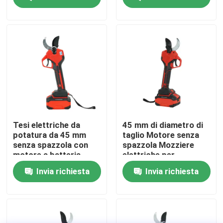
senza fili
spazzole per uso in
giardino
Su di noi
display di fabbrica
Contattaci
Chiedi un preventivo
Tesi elettriche da
45 mm di diametro di
potatura da 45 mm
taglio Motore senza
senza spazzola con
spazzola Mozziere
Motosega della benzina
motore a batteria
elettriche per
potatura con disegno
Invia richiesta
Invia richiesta
leggero da 1,3 kg
Mini Chainsaw tenuto in mano
motosega elettrica