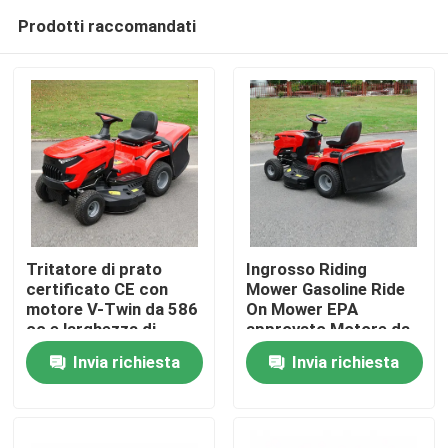
Prodotti raccomandati
Tritatore di prato
Ingrosso Riding
certificato CE con
Mower Gasoline Ride
motore V-Twin da 586
On Mower EPA
Casa.
cc e larghezza di
approvato Motore da
taglio di 40,2 pollici
420cc 38" Larghezza
Invia richiesta
Invia richiesta
con catturatore di
di taglio Tractor per
Prodotti
erba da 245 litri
prato OEM supporto
Video