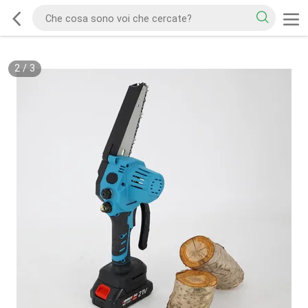
3
/
3