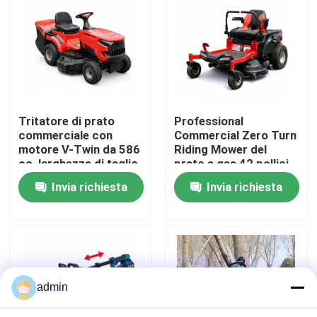
Su di noi
display di fabbrica
Tritatore di prato
Professional
Contattaci
commerciale con
Commercial Zero Turn
motore V-Twin da 586
Riding Mower del
cc, larghezza di taglio
prato a gas 42 pollici
Chiedi un preventivo
102 cm e raccolta di
ZTR Mower
Invia richiesta
Invia richiesta
erba da 245 litri
Motosega della benzina
Mini Chainsaw tenuto in mano
admin
motosega elettrica