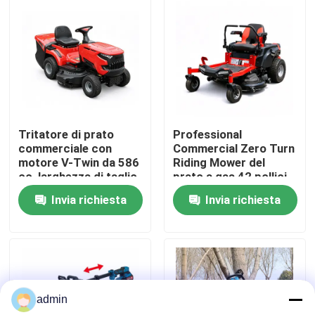
Su di noi
display di fabbrica
Contattaci
Tritatore di prato
Professional
commerciale con
Commercial Zero Turn
motore V-Twin da 586
Riding Mower del
Chiedi un preventivo
cc, larghezza di taglio
prato a gas 42 pollici
102 cm e raccolta di
ZTR Mower
Invia richiesta
Invia richiesta
erba da 245 litri
Motosega della benzina
Mini Chainsaw tenuto in mano
admin
motosega elettrica