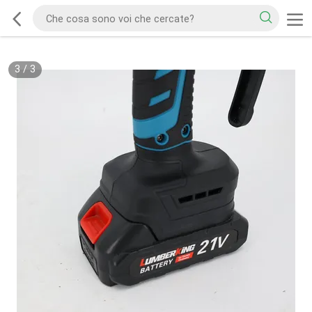
3
/
3