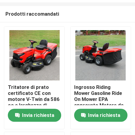
Prodotti raccomandati
Tritatore di prato
Ingrosso Riding
certificato CE con
Mower Gasoline Ride
Casa.
motore V-Twin da 586
On Mower EPA
cc e larghezza di
approvato Motore da
taglio di 40,2 pollici
420cc 38" Larghezza
Prodotti
Invia richiesta
Invia richiesta
con catturatore di
di taglio Tractor per
erba da 245 litri
prato OEM supporto
Video