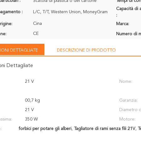
articolari :
Scatola di plastica o del cartone
Tempi di con
Capacità di 
 pagamento :
L/C, T/T, Western Union, MoneyGram
:
Cina
rigine:
Marca:
CE
one:
Numero di m
IONI DETTAGLIATE
DESCRIZIONE DI PRODOTTO
oni Dettagliate
21 V
Nome:
00,7 kg
Garanzia:
21 V
Diametro de
ssima:
350 W
Motore:
:
forbici per potare gli alberi
,
Tagliatore di rami senza fili 21V
,
T