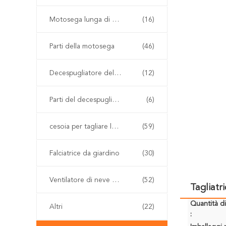
Motosega lunga di Palo
(16)
Parti della motosega
(46)
Decespugliatore della benzina
(12)
Parti del decespugliatore
(6)
cesoia per tagliare le siepi senza cordone
(59)
Falciatrice da giardino
(30)
Ventilatore di neve e della foglia
(52)
Tagliatr
Quantità d
Altri
(22)
: