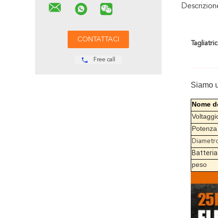
Descrizio
Tagliatri
Free call
Siamo un
Nome de
Voltaggi
Potenza
Diametro
Batteria
peso