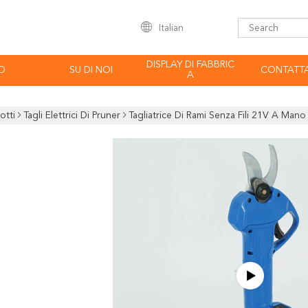
Italian
DISPLAY DI FABBRIC
O
SU DI NOI
CONTATTA
A
otti
Tagli Elettrici Di Pruner
Tagliatrice Di Rami Senza Fili 21V A Mano Ba