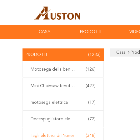
CASA.
PRODOTTI
VIDE
Casa
Prod
PRODOTTI
(1233)
Motosega della benzina
(126)
Mini Chainsaw tenuto in mano
(427)
motosega elettrica
(17)
Decespugliatore elettrico
(72)
Tagli elettrici di Pruner
(348)