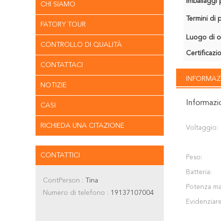
Imballaggi p
CHI SIAMO
Termini di
FATORY TOUR
Luogo di o
CONTROLLO DI QUALITÀ
Certificazi
CONTATTACI
INFORMAZ
NOTIZIE
Informazi
CASI
RICHIEDA UNA CITAZIONE
Voltaggio:
CONTATTICI
Peso:
Batteria:
ContPerson :
Tina
Potenza ma
Numero di telefono :
19137107004
Evidenziare