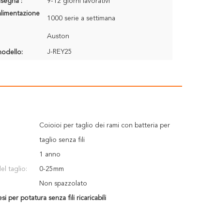
segna :
9-12 giorni lavorativi
alimentazione
1000 serie a settimana
Auston
J-REY25
odello:
Coioioi per taglio dei rami con batteria per
taglio senza fili
1 anno
l taglio:
0-25mm
Non spazzolato
esi per potatura senza fili ricaricabili