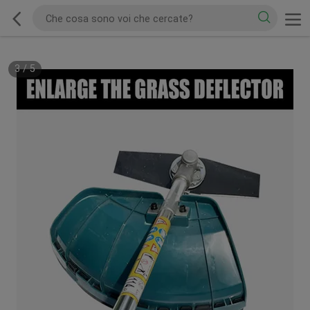
3
/
5