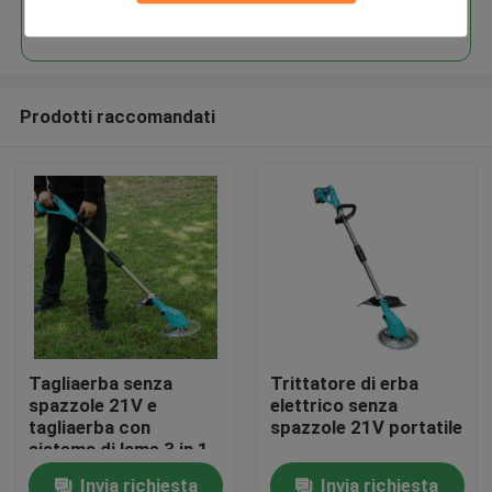
Continua
Prodotti raccomandati
Casa.
Tagliaerba senza
Trittatore di erba
spazzole 21V e
elettrico senza
Prodotti
tagliaerba con
spazzole 21V portatile
sistema di lame 3 in 1
Invia richiesta
Invia richiesta
Video