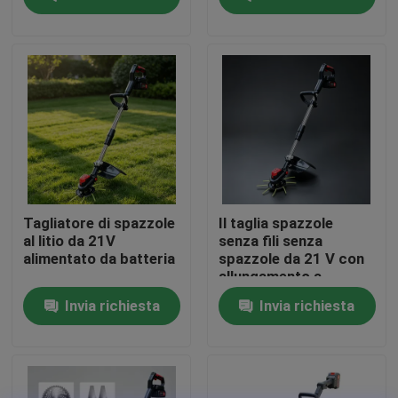
Su di noi
display di fabbrica
Contattaci
Chiedi un preventivo
Tagliatore di spazzole
Il taglia spazzole
al litio da 21V
senza fili senza
alimentato da batteria
spazzole da 21 V con
Motosega della benzina
allungamento a
manico D consente di
Invia richiesta
Invia richiesta
guidare con una sola
mano, facilitando le
Mini Chainsaw tenuto in mano
manovre intorno agli
alberi e agli angoli.
motosega elettrica