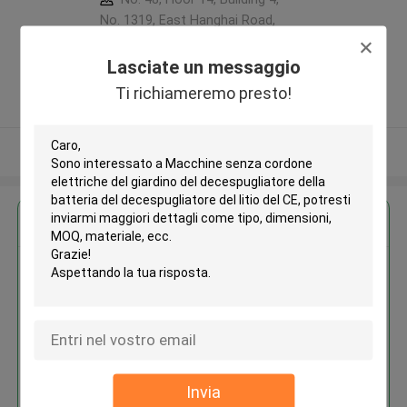
No. 1319, East Hanghai Road,
Zhengzhou (jingkai), Henan Pilot
Free Trade Zone ,Porcellana
Lasciate un messaggio
5.0
Ti richiameremo presto!
Fornitore verificato
Osservi più
Ottieni il miglior prezzo per
Macchine senza cordone
elettriche del giardino del
decespugliatore della batteria
del decespugliatore del litio del
CE
Invia