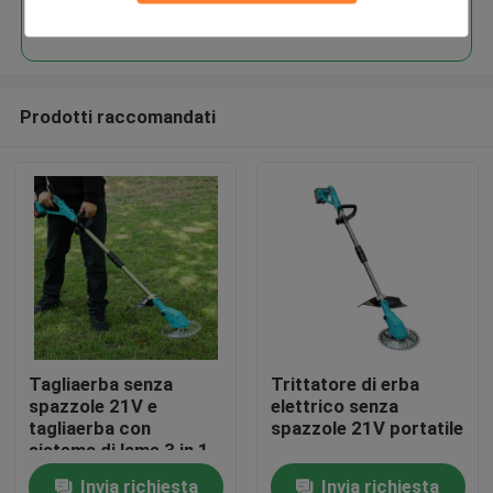
Continua
Prodotti raccomandati
Casa.
Tagliaerba senza
Trittatore di erba
spazzole 21V e
elettrico senza
Prodotti
tagliaerba con
spazzole 21V portatile
sistema di lame 3 in 1
Invia richiesta
Invia richiesta
Video