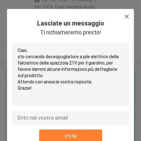
No. 1319, East Hanghai Road,
Zhengzhou (jingkai), Henan Pilot
Free Trade Zone ,Porcellana
Lasciate un messaggio
5.0
Ti richiameremo presto!
Fornitore verificato
Osservi più
Ottieni il miglior prezzo per
Decespugliatore a pile elettrico
della falciatrice della spazzola
21V per il giardino
Invia