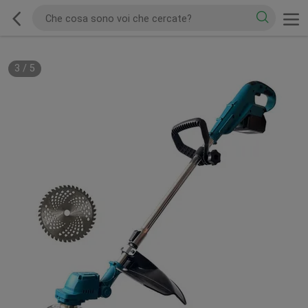
3
/
5