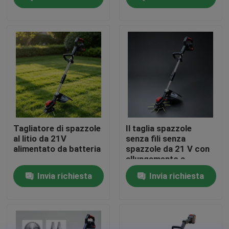
Su di noi
display di fabbrica
Contattaci
Chiedi un preventivo
Tagliatore di spazzole
Il taglia spazzole
al litio da 21V
senza fili senza
alimentato da batteria
spazzole da 21 V con
Motosega della benzina
allungamento a
manico D consente di
Invia richiesta
Invia richiesta
guidare con una sola
mano, facilitando le
Mini Chainsaw tenuto in mano
manovre intorno agli
alberi e agli angoli.
motosega elettrica