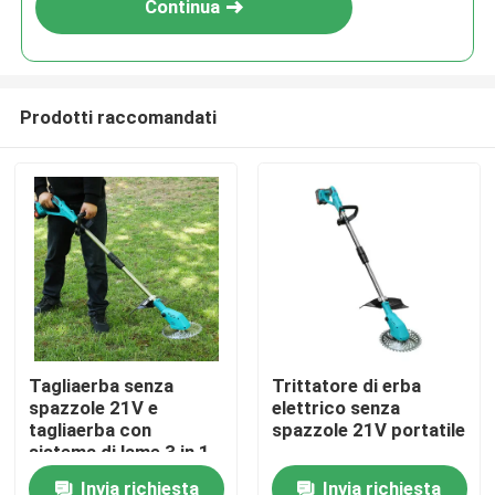
Continua
Prodotti raccomandati
Casa.
Tagliaerba senza
Trittatore di erba
spazzole 21V e
elettrico senza
Prodotti
tagliaerba con
spazzole 21V portatile
sistema di lame 3 in 1
Invia richiesta
Invia richiesta
Video