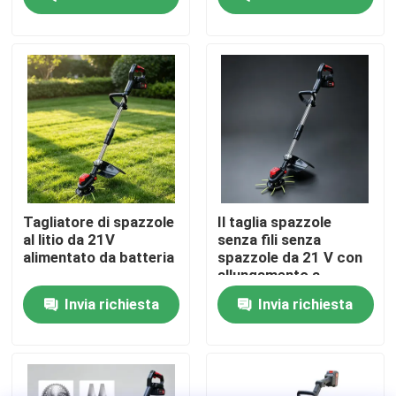
Su di noi
display di fabbrica
Contattaci
Chiedi un preventivo
Tagliatore di spazzole
Il taglia spazzole
al litio da 21V
senza fili senza
alimentato da batteria
spazzole da 21 V con
Motosega della benzina
allungamento a
manico D consente di
Invia richiesta
Invia richiesta
guidare con una sola
mano, facilitando le
Mini Chainsaw tenuto in mano
manovre intorno agli
alberi e agli angoli.
motosega elettrica