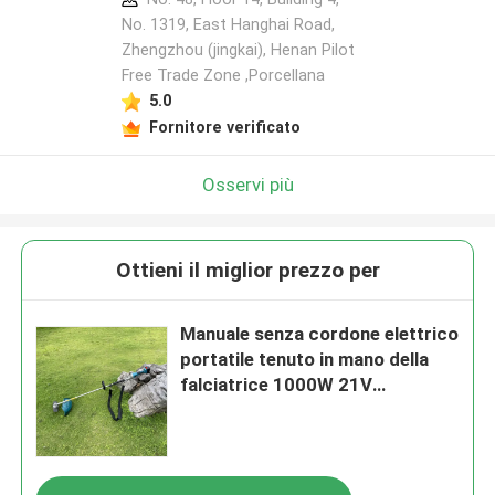
No. 1319, East Hanghai Road,
Zhengzhou (jingkai), Henan Pilot
Free Trade Zone ,Porcellana
Lasciate un messaggio
5.0
Ti richiameremo presto!
Fornitore verificato
Osservi più
Ottieni il miglior prezzo per
Manuale senza cordone elettrico
portatile tenuto in mano della
falciatrice 1000W 21V
telescopico
Invia