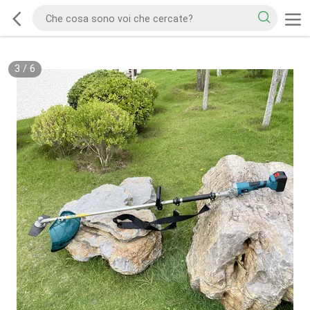
3
/
6