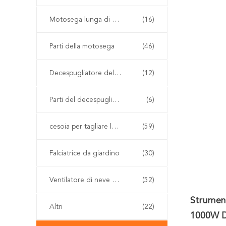
Motosega lunga di Palo
(16)
Parti della motosega
(46)
Decespugliatore della benzina
(12)
Parti del decespugliatore
(6)
cesoia per tagliare le siepi senza cordone
(59)
Falciatrice da giardino
(30)
Ventilatore di neve e della foglia
(52)
Strument
Altri
(22)
1000W De