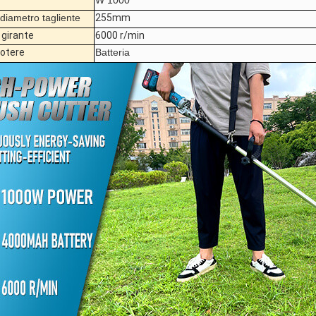
W 1000
 diametro tagliente
255mm
 girante
6000 r/min
potere
Batteria