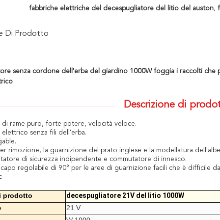
fabbriche elettriche del decespugliatore del litio del auston
,
ne Di Prodotto
tore senza cordone dell'erba del giardino 1000W foggia i raccolti che po
trico
Descrizione di prodo
di rame puro, forte potere, velocità veloce.
elettrico senza fili dell'erba.
able.
r rimozione, la guarnizione del prato inglese e la modellatura dell'albe
tore di sicurezza indipendente e commutatore di innesco.
apo regolabile di 90° per le aree di guarnizione facili che è difficile da 
c
 prodotto
decespugliatore 21V del litio 1000W
e
21 V