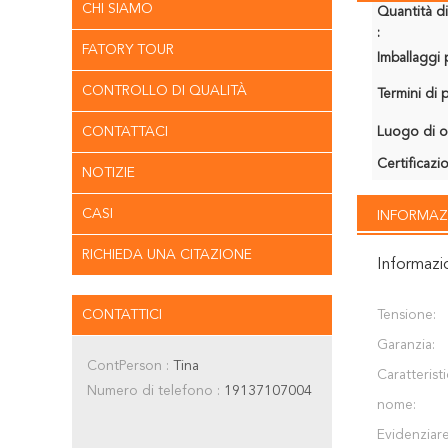
CHI SIAMO
Quantità d
:
FATORY TOUR
Imballaggi p
CONTROLLO DI QUALITÀ
Termini di
CONTATTACI
Luogo di o
Certificazi
NOTIZIE
CASI
INFORMAZ
RICHIEDA UNA CITAZIONE
Informazi
CONTATTICI
Tensione:
Garanzia:
ContPerson :
Tina
Caratteristi
Numero di telefono :
19137107004
nome:
Evidenziare