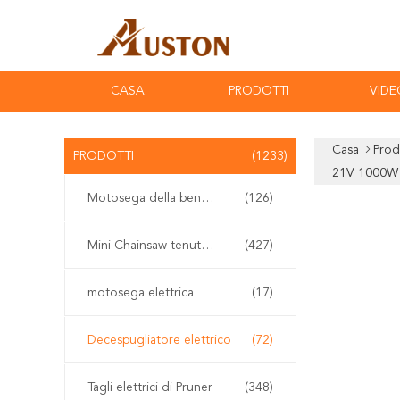
CASA.
PRODOTTI
VIDE
Casa
Prod
PRODOTTI
(1233)
21V 1000W D
Motosega della benzina
(126)
Mini Chainsaw tenuto in mano
(427)
motosega elettrica
(17)
Decespugliatore elettrico
(72)
Tagli elettrici di Pruner
(348)