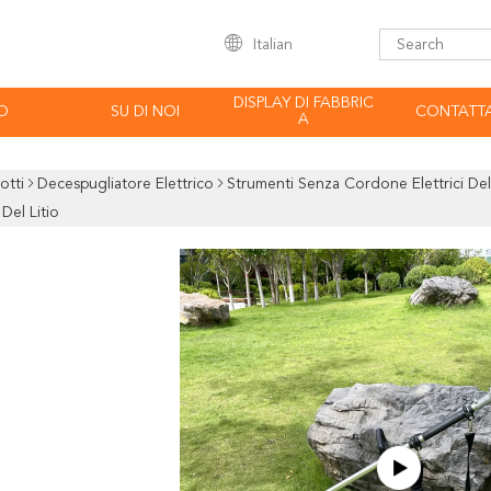
Italian
DISPLAY DI FABBRIC
O
SU DI NOI
CONTATTA
A
otti
Decespugliatore Elettrico
Strumenti Senza Cordone Elettrici Del
el Litio