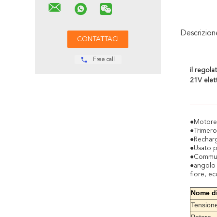
Descrizio
Free call
il regola
21V elet
●Motore 
●Trimero 
●Recharg
●Usato pe
●Commuta
●angolo c
fiore, ec
Nome di
Tension