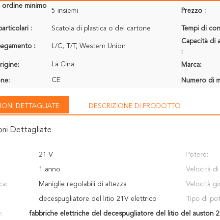
i ordine minimo
5 insiemi
Prezzo :
articolari :
Scatola di plastica o del cartone
Tempi di con
Capacità di 
 pagamento :
L/C, T/T, Western Union
:
La Cina
rigine:
Marca:
CE
one:
Numero di m
IONI DETTAGLIATE
DESCRIZIONE DI PRODOTTO
oni Dettagliate
21 V
Potere:
1 anno
Velocità di
ca:
Maniglie regolabili di altezza
Velocità gi
decespugliatore del litio 21V elettrico
Tipo di pot
:
fabbriche elettriche del decespugliatore del litio del auston 