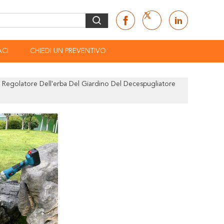
CI
CHIEDI UN PREVENTIVO
 Regolatore Dell'erba Del Giardino Del Decespugliatore