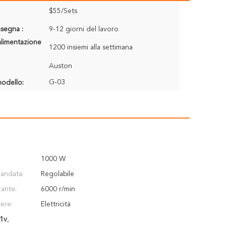
$55/Sets
segna :
9-12 giorni del lavoro
alimentazione
1200 insiemi alla settimana
Auston
G-03
odello:
1000 W
 andata:
Regolabile
rante:
6000 r/min
ere:
Elettricità
21v
,