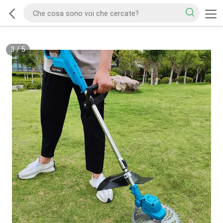
3
/
5