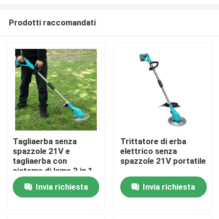
Prodotti raccomandati
Tagliaerba senza
Trittatore di erba
spazzole 21V e
elettrico senza
Casa.
tagliaerba con
spazzole 21V portatile
sistema di lame 3 in 1
Prodotti
Invia richiesta
Invia richiesta
Video