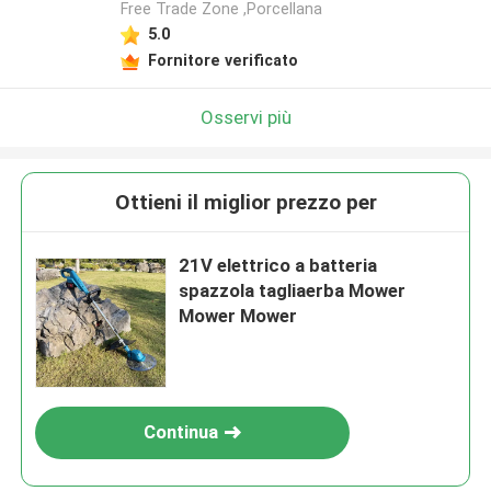
Free Trade Zone ,Porcellana
5.0
Lasciate un messaggio
Fornitore verificato
Ti richiameremo presto!
Osservi più
Ottieni il miglior prezzo per
21V elettrico a batteria
spazzola tagliaerba Mower
Mower Mower
Continua
Invia