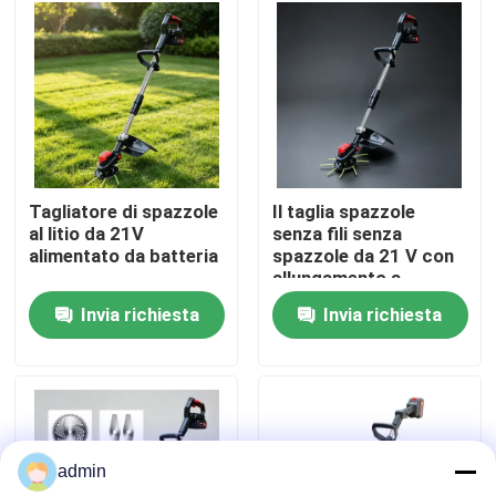
Su di noi
display di fabbrica
Contattaci
Tagliatore di spazzole
Il taglia spazzole
al litio da 21V
senza fili senza
alimentato da batteria
spazzole da 21 V con
Chiedi un preventivo
allungamento a
manico D consente di
Invia richiesta
Invia richiesta
guidare con una sola
Motosega della benzina
mano, facilitando le
manovre intorno agli
alberi e agli angoli.
Mini Chainsaw tenuto in mano
admin
motosega elettrica