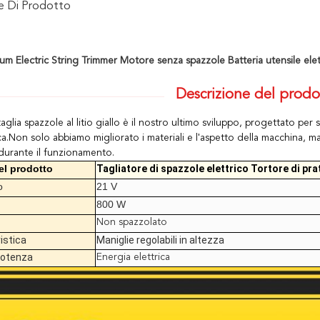
ne Di Prodotto
um Electric String Trimmer Motore senza spazzole Batteria utensile elett
Descrizione del prodo
glia spazzole al litio giallo è il nostro ultimo sviluppo, progettato per 
a.Non solo abbiamo migliorato i materiali e l'aspetto della macchina, m
durante il funzionamento.
l prodotto
Tagliatore di spazzole elettrico Tortore di pr
o
21 V
800 W
Non spazzolato
istica
Maniglie regolabili in altezza
potenza
Energia elettrica