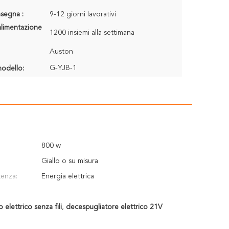
segna :
9-12 giorni lavorativi
alimentazione
1200 insiemi alla settimana
Auston
G-YJB-1
odello:
800 w
Giallo o su misura
tenza:
Energia elettrica
elettrico senza fili
,
decespugliatore elettrico 21V