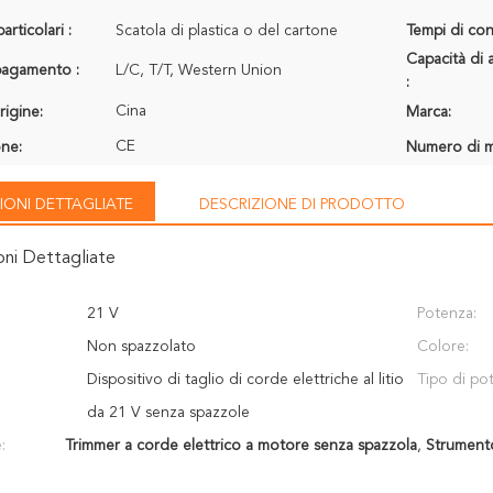
articolari :
Scatola di plastica o del cartone
Tempi di con
Capacità di 
 pagamento :
L/C, T/T, Western Union
:
Cina
rigine:
Marca:
CE
one:
Numero di m
IONI DETTAGLIATE
DESCRIZIONE DI PRODOTTO
oni Dettagliate
21 V
Potenza:
Non spazzolato
Colore:
Dispositivo di taglio di corde elettriche al litio
Tipo di po
da 21 V senza spazzole
:
Trimmer a corde elettrico a motore senza spazzola
,
Strumento 