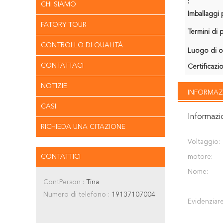
:
CHI SIAMO
Imballaggi p
FATORY TOUR
Termini di
CONTROLLO DI QUALITÀ
Luogo di o
CONTATTACI
Certificazi
NOTIZIE
INFORMAZ
CASI
Informazi
RICHIEDA UNA CITAZIONE
Voltaggio:
CONTATTICI
motore:
Nome:
ContPerson :
Tina
Numero di telefono :
19137107004
Evidenziare