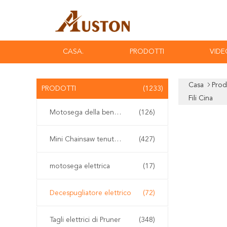
CASA.
PRODOTTI
VIDE
Casa
Prod
PRODOTTI
(1233)
Fili Cina
Motosega della benzina
(126)
Mini Chainsaw tenuto in mano
(427)
motosega elettrica
(17)
Decespugliatore elettrico
(72)
Tagli elettrici di Pruner
(348)