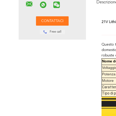
Descrizio
21V Lithi
Free call
Questo ta
domestic
robuste 
Nome de
Voltaggi
Potenza
Motore
Caratter
Tipo di 