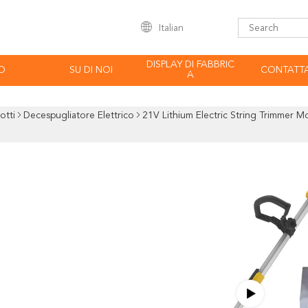
Italian
DISPLAY DI FABBRIC
O
SU DI NOI
CONTATTA
A
otti
Decespugliatore Elettrico
21V Lithium Electric String Trimmer M