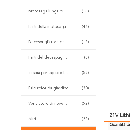
Motosega lunga di Palo
(16)
Parti della motosega
(46)
Decespugliatore della benzina
(12)
Parti del decespugliatore
(6)
cesoia per tagliare le siepi senza cordone
(59)
Falciatrice da giardino
(30)
Ventilatore di neve e della foglia
(52)
21V Lith
Altri
(22)
Quantità d