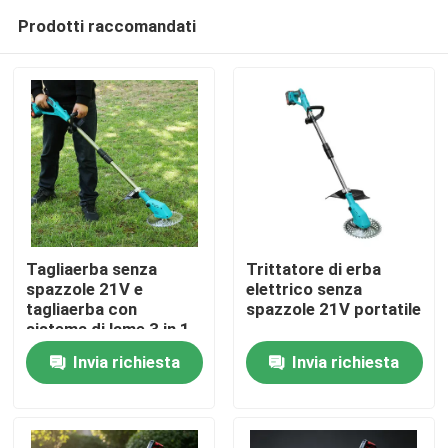
Prodotti raccomandati
Tagliaerba senza
Trittatore di erba
spazzole 21V e
elettrico senza
tagliaerba con
spazzole 21V portatile
Casa.
sistema di lame 3 in 1
Invia richiesta
Invia richiesta
Prodotti
Video