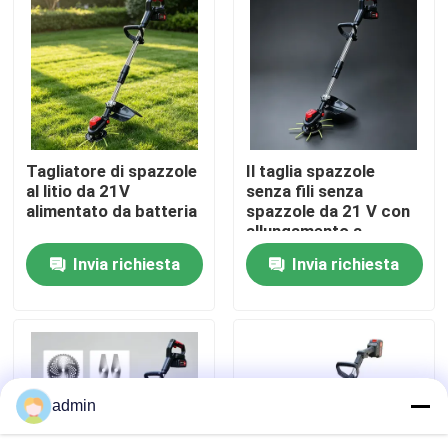
Su di noi
display di fabbrica
Tagliatore di spazzole
Il taglia spazzole
Contattaci
al litio da 21V
senza fili senza
alimentato da batteria
spazzole da 21 V con
allungamento a
Chiedi un preventivo
manico D consente di
Invia richiesta
Invia richiesta
guidare con una sola
mano, facilitando le
Motosega della benzina
manovre intorno agli
alberi e agli angoli.
Mini Chainsaw tenuto in mano
admin
motosega elettrica