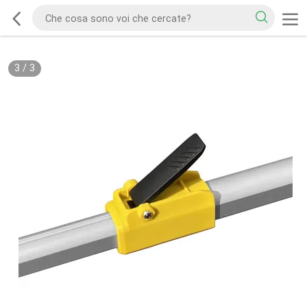
3
/
3