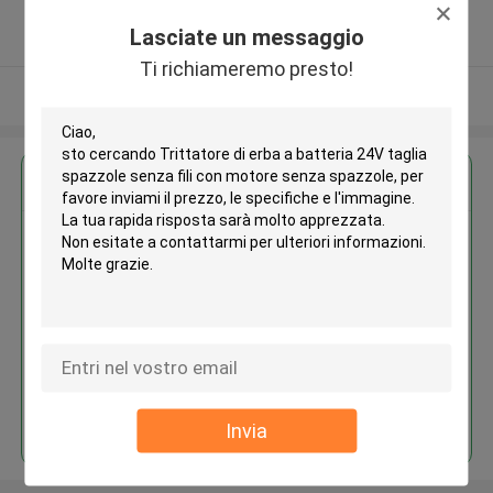
5.0
Lasciate un messaggio
Fornitore verificato
Ti richiameremo presto!
Osservi più
Ottieni il miglior prezzo per
Trittatore di erba a batteria 24V
taglia spazzole senza fili con
motore senza spazzole
Continua
Invia