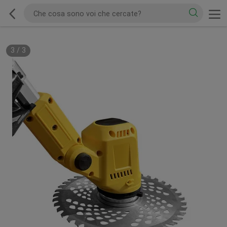
3
/
3