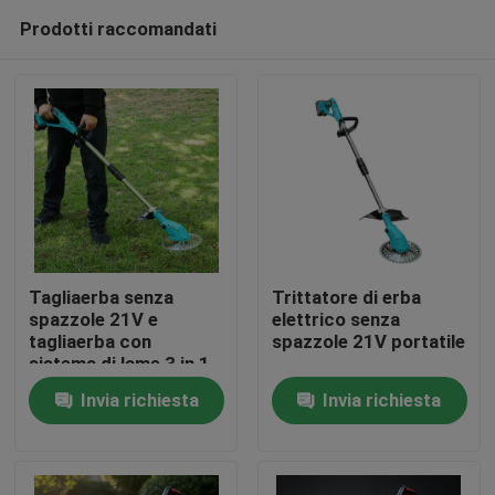
Prodotti raccomandati
Tagliaerba senza
Trittatore di erba
spazzole 21V e
elettrico senza
tagliaerba con
spazzole 21V portatile
Casa.
sistema di lame 3 in 1
Invia richiesta
Invia richiesta
Prodotti
Video