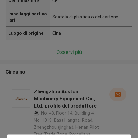
Certificazione
CE
Imballaggi partico
Scatola di plastica o del cartone
lari
Luogo di origine
Cina
Osservi più
Circa noi
Zhengzhou Auston
Machinery Equipment Co.,
Ltd. profilo del produttore
No. 48, Floor 14, Building 4,
No. 1319, East Hanghai Road,
Zhengzhou (jingkai), Henan Pilot
Free Trade Zone ,Porcellana