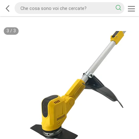
3
/
3