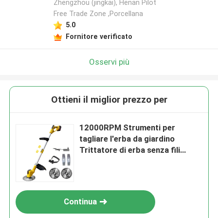
Zhengzhou (jingkai), Henan Pilot
Free Trade Zone ,Porcellana
Lasciate un messaggio
5.0
Fornitore verificato
Ti richiameremo presto!
Osservi più
Ottieni il miglior prezzo per
12000RPM Strumenti per
tagliare l'erba da giardino
Trittatore di erba senza fili
elettrico
Invia
Continua