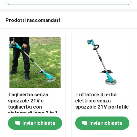
Prodotti raccomandati
Tagliaerba senza
Trittatore di erba
Casa.
spazzole 21V e
elettrico senza
tagliaerba con
spazzole 21V portatile
sistema di lame 3 in 1
Prodotti
Invia richiesta
Invia richiesta
Video