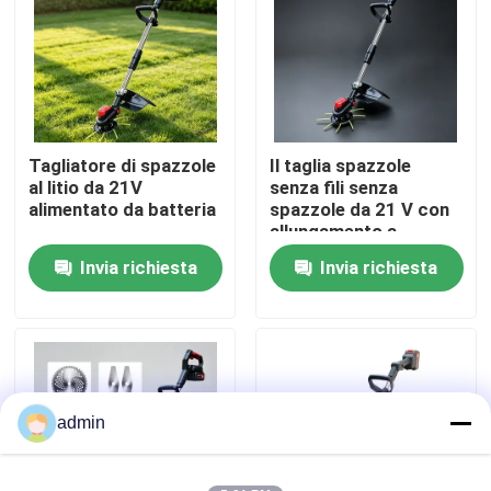
Su di noi
display di fabbrica
Tagliatore di spazzole
Il taglia spazzole
al litio da 21V
senza fili senza
Contattaci
alimentato da batteria
spazzole da 21 V con
allungamento a
manico D consente di
Invia richiesta
Invia richiesta
Chiedi un preventivo
guidare con una sola
mano, facilitando le
manovre intorno agli
Motosega della benzina
alberi e agli angoli.
Mini Chainsaw tenuto in mano
admin
motosega elettrica