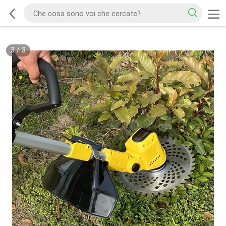
3
/
3