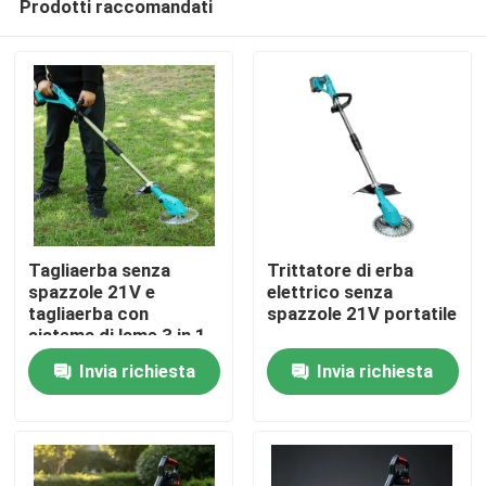
Prodotti raccomandati
Tagliaerba senza
Trittatore di erba
spazzole 21V e
elettrico senza
tagliaerba con
spazzole 21V portatile
sistema di lame 3 in 1
Casa.
Invia richiesta
Invia richiesta
Prodotti
Video