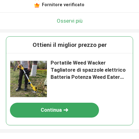
Fornitore verificato
Lasciate un messaggio
Ti richiameremo presto!
Osservi più
Ottieni il miglior prezzo per
Portatile Weed Wacker
Tagliatore di spazzole elettrico
Batteria Potenza Weed Eater
String Trimmer senza fili
Continua
Invia