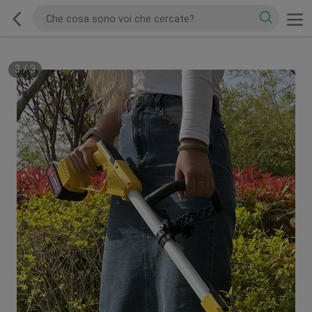
3
/
3