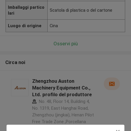
Imballaggi partico
Scatola di plastica o del cartone
lari
Luogo di origine
Cina
Osservi più
Circa noi
Zhengzhou Auston
Machinery Equipment Co.,
Ltd. profilo del produttore
No. 48, Floor 14, Building 4,
No. 1319, East Hanghai Road,
Zhengzhou (jingkai), Henan Pilot
Free Trade Zone ,Porcellana
5.0