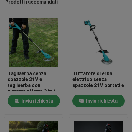
Prodotti raccomandati
Tagliaerba senza
Trittatore di erba
spazzole 21V e
elettrico senza
tagliaerba con
spazzole 21V portatile
sistema di lame 3 in 1
Casa.
Invia richiesta
Invia richiesta
Prodotti
Video