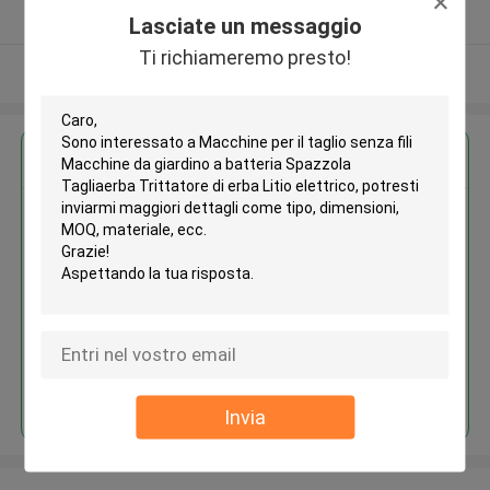
Fornitore verificato
Lasciate un messaggio
Ti richiameremo presto!
Osservi più
Ottieni il miglior prezzo per
Macchine per il taglio senza fili
Macchine da giardino a batteria
Spazzola Tagliaerba Trittatore
di erba Litio elettrico
Continua
Invia